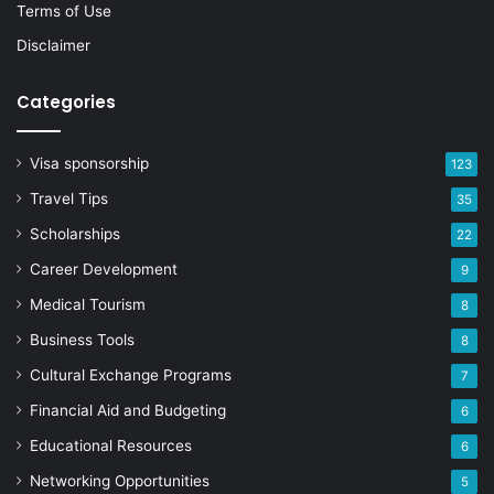
Terms of Use
Disclaimer
Categories
Visa sponsorship
123
Travel Tips
35
Scholarships
22
Career Development
9
Medical Tourism
8
Business Tools
8
Cultural Exchange Programs
7
Financial Aid and Budgeting
6
Educational Resources
6
Networking Opportunities
5