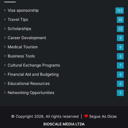
Visa sponsorship
123
Travel Tips
35
Scholarships
22
Career Development
9
Medical Tourism
8
Business Tools
8
Cultural Exchange Programs
7
Financial Aid and Budgeting
6
Educational Resources
6
Networking Opportunities
5
© Copyright 2026, All rights reserved |
Segue As Dicas
BIDSCALE MEDIA LTDA