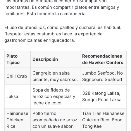
Las normas de etiqueta al comer en Singapur son
importantes. Es común compartir platos entre amigos y
familiares. Esto fomenta la camaradería.
El uso de utensilios, como palillos y cuchara, es habitual.
Respetar estas costumbres hace la experiencia
gastronómica más enriquecedora.
Plato
Recomendaciones
Descripción
Típico
de Hawker Centers
Cangrejo en salsa
Jumbo Seafood, No
Chili Crab
picante, muy sabroso.
Signboard Seafood
Sopa de fideos de
328 Katong Laksa,
Laksa
arroz con especias y
Sungei Road Laksa
leche de coco.
Hainanese
Pollo tierno
Tian Tian Hainanese
Chicken
acompañado de arroz
Chicken Rice, Boon
Rice
con un suave sabor.
Tong Kee