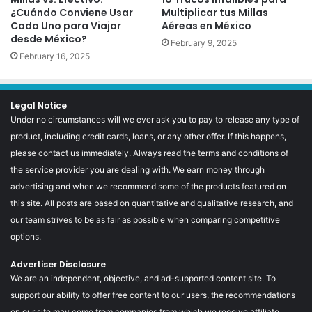
¿Cuándo Conviene Usar
Multiplicar tus Millas
Cada Uno para Viajar
Aéreas en México
desde México?
February 9, 2025
February 16, 2025
Legal Notice
Under no circumstances will we ever ask you to pay to release any type of
product, including credit cards, loans, or any other offer. If this happens,
please contact us immediately. Always read the terms and conditions of
the service provider you are dealing with. We earn money through
advertising and when we recommend some of the products featured on
this site. All posts are based on quantitative and qualitative research, and
our team strives to be as fair as possible when comparing competitive
options.
Advertiser Disclosure
We are an independent, objective, and ad-supported content site. To
support our ability to offer free content to our users, the recommendations
on our site may come from companies from which we receive affiliate