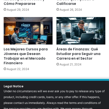
Cómo Prepararse
Calificarse
August 29, 2024
August 26, 2024
Los Mejores Cursos para
Áreas de Finanzas: Qué
Jóvenes que Desean
Estudiar para Seguir una
Trabajar en el Mercado
Carrera en el Sector
Financiero
August 21, 2024
August 22, 2024
Legal Notice
Under no circumstances will we ever ask you to pay to release any type of
product, including credit cards, loans, or any other offer. If this happens,
please contact us immediately. Always read the terms and conditions of
the service provider you are dealing with. We earn money through