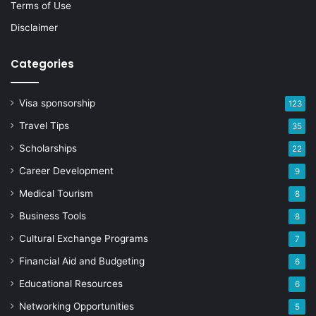
Terms of Use
Disclaimer
Categories
Visa sponsorship
123
Travel Tips
35
Scholarships
22
Career Development
9
Medical Tourism
8
Business Tools
8
Cultural Exchange Programs
7
Financial Aid and Budgeting
6
Educational Resources
6
Networking Opportunities
5