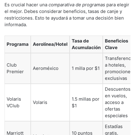
Es crucial hacer una
comparativa de programas
para elegir
el mejor. Debes considerar beneficios, tasas de canje y
restricciones. Esto te ayudará a tomar una decisión bien
informada.
Tasa de
Beneficios
Programa
Aerolínea/Hotel
Acumulación
Clave
Transferencia
Club
a hoteles,
Aeroméxico
1 milla por $1
Premier
promociones
exclusivas
Descuentos
en vuelos,
Volaris
1.5 millas por
Volaris
acceso a
VClub
$1
ofertas
especiales
Estadías
Marriott
10 puntos
gratis,